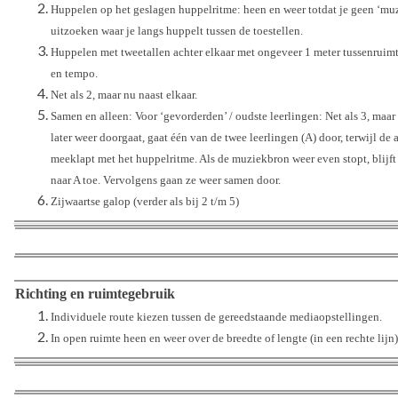
Huppelen op het geslagen huppelritme: heen en weer totdat je geen ‘muzi
uitzoeken waar je langs huppelt tussen de toestellen.
Huppelen met tweetallen achter elkaar met ongeveer 1 meter tussenruimt
en tempo.
Net als 2, maar nu naast elkaar.
Samen en alleen: Voor ‘gevorderden’ / oudste leerlingen: Net als 3, maar
later weer doorgaat, gaat één van de twee leerlingen (A) door, terwijl de an
meeklapt met het huppelritme. Als de muziekbron weer even stopt, blijft 
naar A toe. Vervolgens gaan ze weer samen door.
Zijwaartse galop (verder als bij 2 t/m 5)
Richting en ruimtegebruik
Individuele route kiezen tussen de gereedstaande mediaopstellingen.
In open ruimte heen en weer over de breedte of lengte (in een rechte lijn)