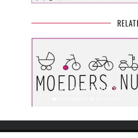
RELAT
TAALBLADEN BIJ THEMA CIRCUS
Geen categorie
dec 19, 2014
Dit zijn de taalbladen van het thema Circus.
Kinderen kunnen hier zelfstandig aan werken. Er
zijn moeilijke en makkelijke opdrachten ...