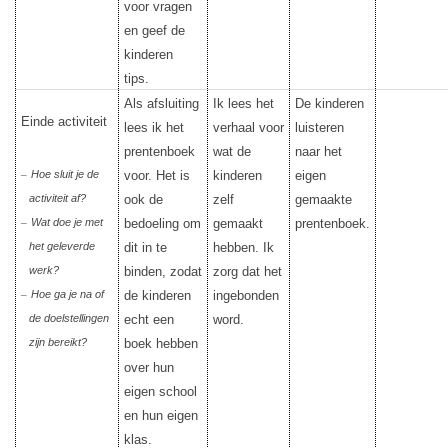
voor vragen
en geef de
kinderen
tips.
Als afsluiting
Ik lees het
De kinderen
Einde activiteit
lees ik het
verhaal voor
luisteren
prentenboek
wat de
naar het
Hoe sluit je de
voor. Het is
kinderen
eigen
–
activiteit af?
ook de
zelf
gemaakte
Wat doe je met
bedoeling om
gemaakt
prentenboek.
–
het geleverde
dit in te
hebben. Ik
werk?
binden, zodat
zorg dat het
Hoe ga je na of
de kinderen
ingebonden
–
de doelstellingen
echt een
word.
zijn bereikt?
boek hebben
over hun
eigen school
en hun eigen
klas.