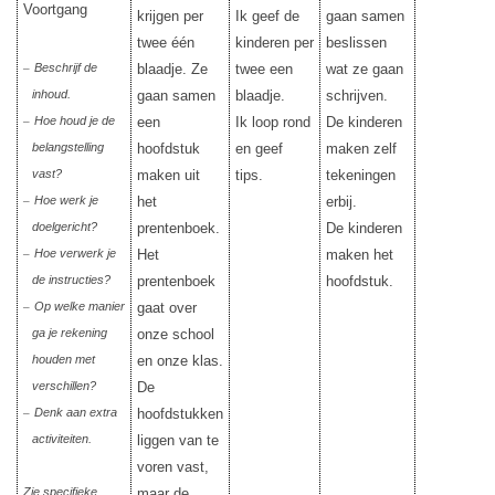
Voortgang
krijgen per
Ik geef de
gaan samen
twee één
kinderen per
beslissen
Beschrijf de
blaadje. Ze
twee een
wat ze gaan
–
inhoud.
gaan samen
blaadje.
schrijven.
Hoe houd je de
een
Ik loop rond
De kinderen
–
belangstelling
hoofdstuk
en geef
maken zelf
vast?
maken uit
tips.
tekeningen
Hoe werk je
het
erbij.
–
doelgericht?
prentenboek.
De kinderen
Hoe verwerk je
Het
maken het
–
de instructies?
prentenboek
hoofdstuk.
Op welke manier
gaat over
–
ga je rekening
onze school
houden met
en onze klas.
verschillen?
De
Denk aan extra
hoofdstukken
–
activiteiten.
liggen van te
voren vast,
Zie specifieke
maar de