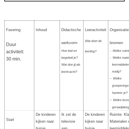
Fasering
Inhoud
Didactische
Leeractiviteit
Organisatie
Wat doet de
werkvorm
bronnen
Duur
Hoe leid en
Welke ruimt
activiteit:
–
leerling?
begeleid je?
Welke mater
–
30 min.
Wat doe jij als
leermiddelen
nodig?
leerkracht?
–
Welke
groepering
hanteer je?
–
Welke bron
geraadplee
De kinderen
Ik zet de
De kinderen
Ruimte: Kla
Start
kijken naar
televisie
kijken naar
Materialen 
huisje,
aan.
huisje
leermiddele