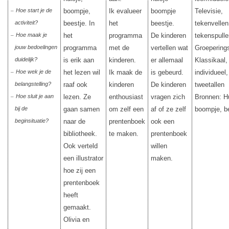
Hoe start je de
boompje,
Ik evalueer
boompje
Televisie,
–
activiteit?
beestje. In
het
beestje.
tekenvellen
Hoe maak je
het
programma
De kinderen
tekenspulle
–
jouw bedoelingen
programma
met de
vertellen wat
Groepering
duidelijk?
is erik aan
kinderen.
er allemaal
Klassikaal,
Hoe wek je de
het lezen wil
Ik maak de
is gebeurd.
individueel,
–
belangstelling?
raaf ook
kinderen
De kinderen
tweetallen
Hoe sluit je aan
lezen. Ze
enthousiast
vragen zich
Bronnen: Hu
–
bij de
gaan samen
om zelf een
af of ze zelf
boompje, be
beginsituatie?
naar de
prentenboek
ook een
bibliotheek.
te maken.
prentenboek
Ook verteld
willen
een illustrator
maken.
hoe zij een
prentenboek
heeft
gemaakt.
Olivia en