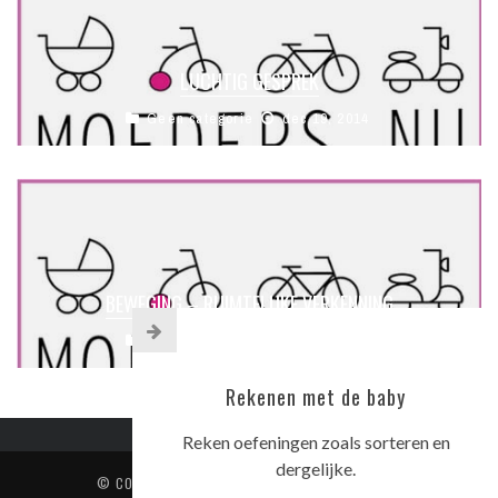
LUCHTIG GESPREK
Geen categorie
dec 19, 2014
BEWEGING – RUIMTELIJKE VERKENNING
Geen categorie
dec 19, 2014
Rekenen met de baby
Reken oefeningen zoals sorteren en
dergelijke.
© COPYRIGHT
JAJUF.NL
. ALL RIGHTS RESERVED.