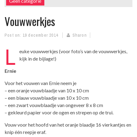
Geen categorie
Vouwwerkjes
Post on:
19 december 2014
Sharon
L
euke vouwwerkjes (voor foto’s van de vouwwerkjes,
kijk in de bijlage!)
Ernie
Voor het vouwen van Ernie neem je
– een oranje vouwblaadje van 10 x 10 cm
– een blauw vouwblaadje van 10 x 10 cm
– een zwart vouwblaadje van ongeveer 8 x 8 cm
– gekleurd papier voor de ogen en strepen op de trui.
Vouw voor het hoofd van het oranje blaadje 16 vierkantjes en
knip één reepje eraf.