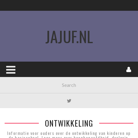
JAJUF.NL
ONTWIKKELING
Informatie voor ouders over de ontwikkeling van kinderen op
de basisschool. Lees meer over hoogbegaafdheid, dyslexie,