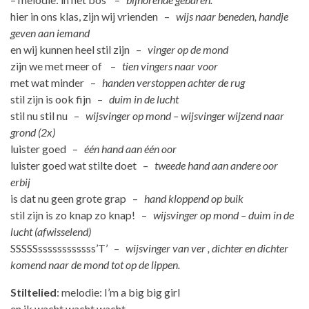
hier in ons klas, zijn wij vrienden –
wijs naar beneden, handje
geven aan iemand
en wij kunnen heel stil zijn –
vinger op de mond
zijn we met meer of –
tien vingers naar voor
met wat minder –
handen verstoppen achter de rug
stil zijn is ook fijn –
duim in de lucht
stil nu stil nu –
wijsvinger op mond – wijsvinger wijzend naar
grond (2x)
luister goed –
één hand aan één oor
luister goed wat stilte doet –
tweede hand aan andere oor
erbij
is dat nu geen grote grap –
hand kloppend op buik
stil zijn is zo knap zo knap! –
wijsvinger op mond – duim in de
lucht (afwisselend)
SSSSSssssssssssss’T’ –
wijsvinger van ver , dichter en dichter
komend naar de mond tot op de lippen.
Stiltelied
: melodie: I’m a big big girl
en ik wacht wacht wacht