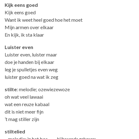
Kijk eens goed
Kijk eens goed
Want ik weet heel goed hoe het moet
Mijn armen over elkaar
En kijk, ik sta klaar
Luister even
Luister even, luister maar
doe je handen bij elkaar
leg je spulletjes even weg
luister goed na wat ik zeg
stilte
: melodie; ozewiezewoze
oh wat veel lawaai
wat een reuze kabaal
dit is niet meer fijn
’t mag stiller zijn
stiltelied
– melodie: in het bos –
bijhorende gebaren: