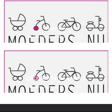
PARACHUTE
Geen categorie
dec 19, 2014
CHECKLIST WERKSTUK SCHRIJVEN
Geen categorie
feb 8, 2010