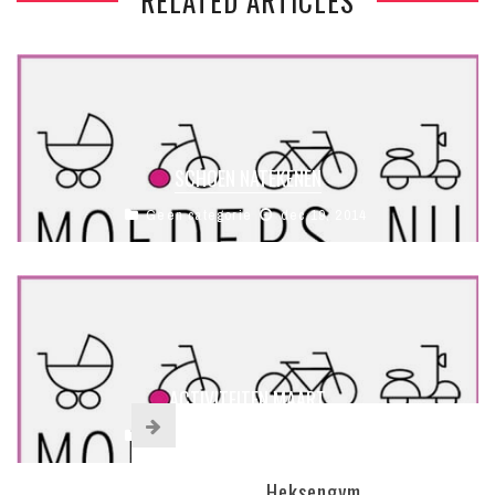
RELATED ARTICLES
SCHOEN NATEKENEN
Geen categorie
dec 19, 2014
ACTIVITEITEN MAART
Geen categorie
sep 27, 2011
Heksengym